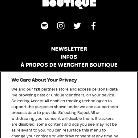
NEWSLETTER
INFOS
À PROPOS DE WERCHTER BOUTIQUE
PRESSE
We Care About Your Privacy
MERCI
We and our
128
partners store and access personal data,
like browsing data or unique identifiers, on your device.
Conditions de vente
Selecting Accept All enables tracking technologies to
Mentions légales
support the purposes shown under we and our partners
process data to provide. Selecting Reject All or
Charte de confidentialité
withdrawing your consent will disable them. If trackers
Cookies
are disabled, some content and ads you see may not be
Charte d'accessibilité
as relevant to you. You can resurface this menu to
change your choices or withdraw consent at any time by